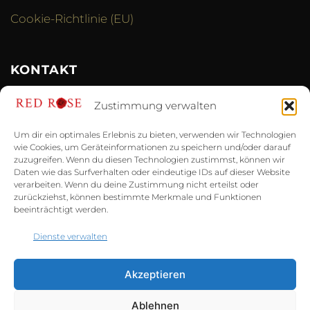
Cookie-Richtlinie (EU)
KONTAKT
+49 177 6810998
Zustimmung verwalten
kontakt@studio-redrose.de
Um dir ein optimales Erlebnis zu bieten, verwenden wir Technologien
wie Cookies, um Geräteinformationen zu speichern und/oder darauf
Links
zuzugreifen. Wenn du diesen Technologien zustimmst, können wir
Daten wie das Surfverhalten oder eindeutige IDs auf dieser Website
verarbeiten. Wenn du deine Zustimmung nicht erteilst oder
zurückziehst, können bestimmte Merkmale und Funktionen
ÜBER UNS
beeinträchtigt werden.
Dienste verwalten
Besuche unser neues Studio zwischen Leipzig und
Halle, die ersten Eindrücke findest du hier:
Akzeptieren
- weitere Infos -
Ablehnen