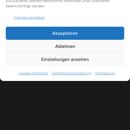
zurückziehst, können bestimmte Merkmale und Funktionen
beeinträchtigt werden.
KONTAKT
Dienste verwalten
+49 177 6810998
kontakt@studio-redrose.de
Akzeptieren
Links
Ablehnen
Einstellungen ansehen
ÜBER UNS
Cookie-Richtlinie
Datenschutzerklärung
Impressum
Besuche unser neues Studio zwischen Leipzig und
Halle, die ersten Eindrücke findest du hier:
- weitere Infos -