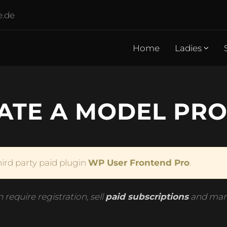
e.de
Home
Ladies
ATE A MODEL PRO
hird party paid plugin
WP User Frontend Pro
.
 require registration, sell
paid subscriptions
and mana