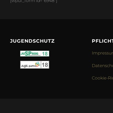
[wpuf_form id=“6948″]
JUGENDSCHUTZ
PFLICH
Impress
Datensch
Cookie-Ric