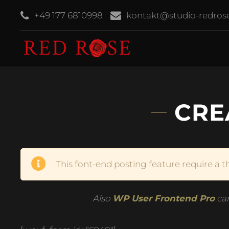
+49 177 6810998
kontakt@studio-redros
CRE
This font-end posting feature require a t
Also
WP User Frontend Pro
can