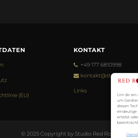
TDATEN
KONTAKT
um
+49 177 6810998
kontakt@studio-redro
utz
Links
htlinie (EU)
Um dir ein 
um Gerätei
diesen Tec
eindeutige
erteilst o
beeinträcht
© 2025 Copyright by Studio Red Rose
Dienst