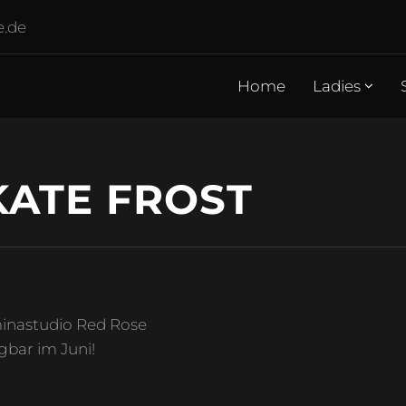
e.de
Home
Ladies
KATE FROST
inastudio Red Rose
gbar im Juni!