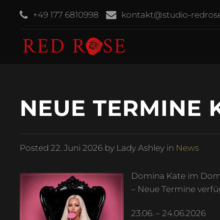
+49 177 6810998
kontakt@studio-redros
NEUE TERMINE 
Posted
22. Juni 2026
by Lady Ashley in
News
Domina Kate im Dom
– Neue Termine verfü
23.06. – 24.06.2026