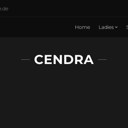
e.de
Home
Ladies
CENDRA