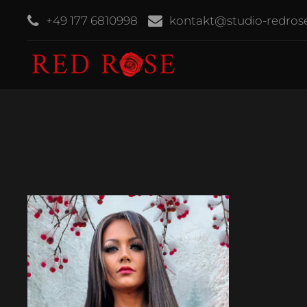
+49 177 6810998
kontakt@studio-redros
Termine
nur für Spezials
Specials
Auf Nachfrage
Sessions
ja
GDS-Prüfsiegel
ja